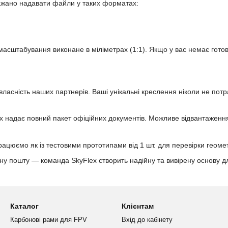
бажано надавати файли у таких форматах:
масштабування виконане в міліметрах (1:1). Якщо у вас немає готов
асність наших партнерів. Ваші унікальні креслення ніколи не потрап
ex надає повний пакет офіційних документів. Можливе відвантаженн
цюємо як із тестовими прототипами від 1 шт. для перевірки геометр
ну пошту — команда SkyFlex створить надійну та вивірену основу д
Каталог
Клієнтам
Карбонові рами для FPV
Вхід до кабінету