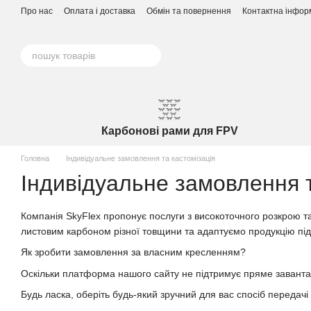
Перейти до основного контенту
Про нас
Оплата і доставка
Обмін та повернення
Контактна інфор
Карбонові рами для FPV
Головна
Індивідуальне замовлення та кастомізація
Індивідуальне замовлення т
Компанія SkyFlex пропонує послуги з високоточного розкрою
листовим карбоном різної товщини та адаптуємо продукцію під 
Як зробити замовлення за власним кресленням?
Оскільки платформа нашого сайту не підтримує пряме завантаж
Будь ласка, оберіть будь-який зручний для вас спосіб передачі