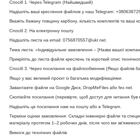
Спосіб 1. Через Telegram (Найшвидший)
Надішліть ваші креслення файлом у наш Telegram: +38063872
Вкажіть бажану товщину карбону, кількість комплектів та ваші ко
Спосіб 2. На електронну пошту
Надішліть листа на email: 0756870557@ukr.net.
Тема листа: «Індивідуальне замовлення – [Назва вашої компан
Прикріпіть до листа файли креслень та короткий опис технічно
Спосіб 3. Через посилання на файлообмінник (Якщо файлів ба
Якщо у вас великий проєкт із багатьма модифікаціями:
Завантажте файли на Google Диск, DropMeFiles або fex.net.
Скопіюйте посилання (перевірте, щоб доступ для читання був в
Надішліть це посилання нам на пошту або в Telegram.
Терміни оцінки замовлення: Складні інженерні файли та специф
матеріалу протягом 1–2 робочих днів, після чого ми зв'яжемос
Вимоги до технічних файлів