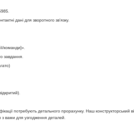
5985.
нтактні дані для зворотного зв'язку.
ії/команди]».
го завдання.
гато)
ідкритий).
ікації потребують детального прорахунку. Наш конструкторський від
я з вами для узгодження деталей.