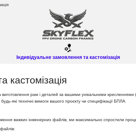
мація
Індивідуальне замовлення та кастомізація
а кастомізація
 та виготовлення рам і деталей за вашими унікальними креслення
будь-які технічні вимоги вашого проєкту чи специфікації БПЛА.
ення важких інженерних файлів, ми максимально спростили процес 
 файлів: