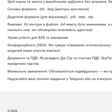
Щоб оцінка та запуск у виробництво відбулися без затримок, 
Основні формати: .dxf, .dwg (векторні креслення).
Додаткові формати (для візуалізації): .pdf, .step, .stp.
Важливо: Усі контури в файлах .dxf мають бути замкненими, а 
напишіть нам, ми обговоримо можливість адаптації.
Умови роботи для B2B та замовників
Конфіденційність (NDA): Ми суворо поважаємо інтелектуальну вл
моделей інших клієнтів компанії.
Документи та ПДВ: Як резидент Дія.City та платник ПДВ, SkyFl
юридичних підстав.
Мінімальне замовлення: Обговорюється індивідуально — ми пра
Надсилайте ваші технічні завдання у Telegram або на електрон
© 2026